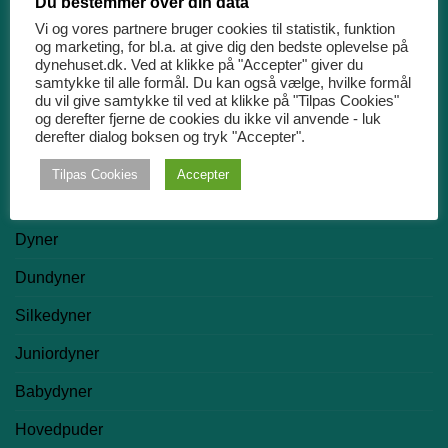
Du bestemmer over din data
Hefel
Vi og vores partnere bruger cookies til statistik, funktion
og marketing, for bl.a. at give dig den bedste oplevelse på
Pure & Care
dynehuset.dk. Ved at klikke på "Accepter" giver du
samtykke til alle formål. Du kan også vælge, hvilke formål
Night & Day
du vil give samtykke til ved at klikke på "Tilpas Cookies"
og derefter fjerne de cookies du ikke vil anvende - luk
Nørgaard Madsen EFTF
derefter dialog boksen og tryk "Accepter".
Tilpas Cookies
Accepter
PRODUKTKATEGORIER
Dyner
Dundyner
Silkedyner
Juniordyner
Babydyner
Hovedpuder