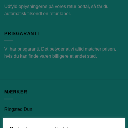
Udfyld oplysningerne på vores
retur portal
, så får du
automatisk tilsendt en retur label.
PRISGARANTI
Vi har prisgaranti. Det betyder at vi altid matcher prisen,
hvis du kan finde varen billigere et andet sted.
MÆRKER
Ringsted Dun
Quilts of Denmark