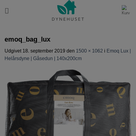
Fortsæt
til
indhold
emoq_bag_lux
Udgivet
18. september 2019
den
1500 × 1062
i
Emoq Lux |
Helårsdyne | Gåsedun | 140x200cm