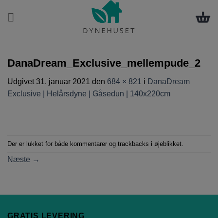
Fortsæt
til
indhold
DanaDream_Exclusive_mellempude_2
Udgivet
31. januar 2021
den
684 × 821
i
DanaDream
Exclusive | Helårsdyne | Gåsedun | 140x220cm
Der er lukket for både kommentarer og trackbacks i øjeblikket.
Næste
→
GRATIS LEVERING