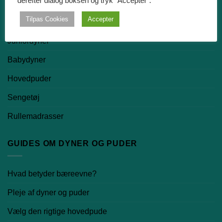
derefter dialog boksen og tryk "Accepter".
Dundyner
Tilpas Cookies
Accepter
Silkedyner
Juniordyner
Babydyner
Hovedpuder
Sengetøj
Rullemadrasser
GUIDES OM DYNER OG PUDER
Hvad betyder bæreevne?
Pleje af dyner og puder
Vælg den rigtige hovedpude