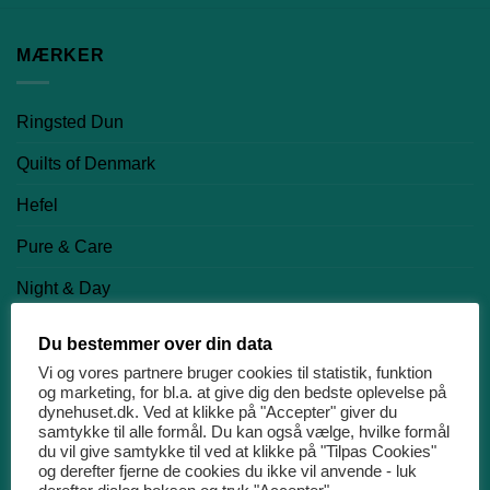
MÆRKER
Ringsted Dun
Quilts of Denmark
Hefel
Pure & Care
Night & Day
Nørgaard Madsen EFTF
Du bestemmer over din data
Vi og vores partnere bruger cookies til statistik, funktion
PRODUKTKATEGORIER
og marketing, for bl.a. at give dig den bedste oplevelse på
dynehuset.dk. Ved at klikke på "Accepter" giver du
samtykke til alle formål. Du kan også vælge, hvilke formål
du vil give samtykke til ved at klikke på "Tilpas Cookies"
Dyner
og derefter fjerne de cookies du ikke vil anvende - luk