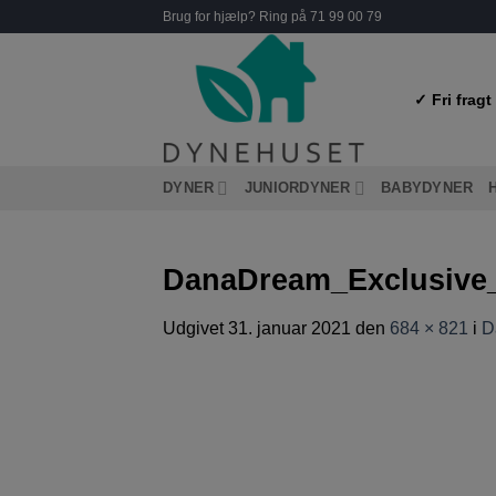
Fortsæt
Brug for hjælp? Ring på 71 99 00 79
til
indhold
✓ Fri fragt
DYNER
JUNIORDYNER
BABYDYNER
DanaDream_Exclusive
Udgivet
31. januar 2021
den
684 × 821
i
D