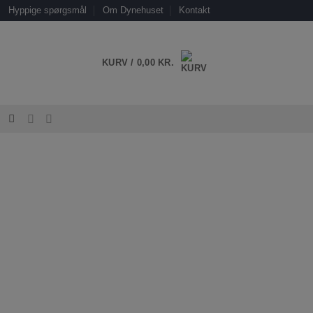
Hyppige spørgsmål
Om Dynehuset
Kontakt
KURV /
0,00
KR.