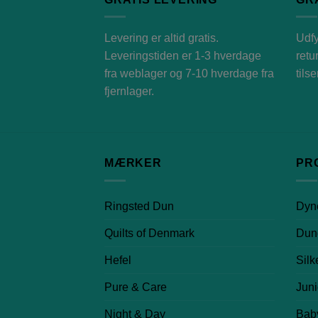
Levering er altid gratis.
Udfy
Leveringstiden er 1-3 hverdage
retu
fra weblager og 7-10 hverdage fra
tils
fjernlager.
MÆRKER
PR
Ringsted Dun
Dyn
Quilts of Denmark
Dun
Hefel
Silk
Pure & Care
Juni
Night & Day
Bab