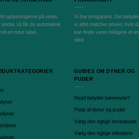
ld oplysningerne på vores
Vi har prisgaranti. Det betyder
r portal
, så får du automatisk
vi altid matcher prisen, hvis d
endt en retur label.
kan finde varen billigere et a
sted.
ODUKTKATEGORIER
GUIDES OM DYNER OG
PUDER
er
Hvad betyder bæreevne?
dyner
Pleje af dyner og puder
edyner
Vælg den rigtige hovedpude
ordyner
Vælg den rigtige silkedyne
ydyner