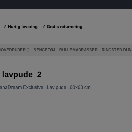
✓ Hurtig levering
✓ Gratis returnering
HOVEDPUDER
SENGETØJ
RULLEMADRASSER
RINGSTED DUN
_lavpude_2
anaDream Exclusive | Lav pude | 60×63 cm