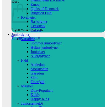
DanaDream Exclusive
Kurv
Emoq
Quilts of Denmark
Ringsted Dun
Kvaliteter
Basisdyner
Eksklusiv
Ingen varer i kurven.
Luksus
Juniordyner
Tilbage til shoppen
Varianter
Sommer juniordyner
Helårs juniordyner
Juniorsæt
Allergidyner
Fyld
Andedun
Moskusdun
Gåsedun
Silke
Fiberfyld
Mærker
Dozy
Kiddy
Happy Kids
Juniorsengetøj