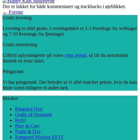
Der er lukket for både kommentarer og trackbacks i øjeblikket.
←
Forrige
Gratis levering
Levering er altid gratis. Leveringstiden er 1-3 hverdage fra weblager
og 7-10 hverdage fra fjernlager.
Gratis returnering
Udfyld oplysningerne på vores
retur portal
, så får du automatisk
tilsendt en retur label.
Prisgaranti
Vi har prisgaranti. Det betyder at vi altid matcher prisen, hvis du kan
finde varen billigere et andet sted.
Mærker
Ringsted Dun
Quilts of Denmark
Hefel
Pure & Care
Night & Day
Nørgaard Madsen EFTF