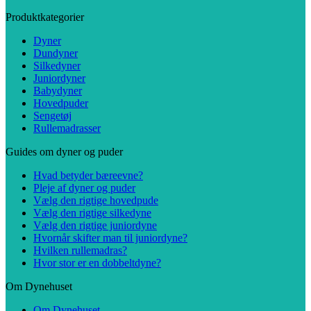
Produktkategorier
Dyner
Dundyner
Silkedyner
Juniordyner
Babydyner
Hovedpuder
Sengetøj
Rullemadrasser
Guides om dyner og puder
Hvad betyder bæreevne?
Pleje af dyner og puder
Vælg den rigtige hovedpude
Vælg den rigtige silkedyne
Vælg den rigtige juniordyne
Hvornår skifter man til juniordyne?
Hvilken rullemadras?
Hvor stor er en dobbeltdyne?
Om Dynehuset
Om Dynehuset