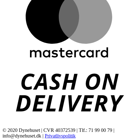
C
D
© 2020 Dynehuset | CVR 40372539 | Tlf.: 71 99 00 79 |
info@dynehuset.dk |
Privatlivspolitik