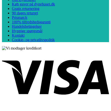
Køb gaver på dynehuset.dk
Gratis returnering
90 dages returret
Prismatch
100% tilfredshedsgaranti
Handelsbetingelser
Hyppige spørgsmål
Kontakt
Cookie- og privatlivspolitik
V
P