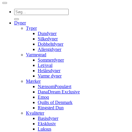
Søg
efter:
Dyner
Typer
Dundyner
Silkedyner
Dobbeltdyner
Allergidyner
Varmegrad
Sommerdyner
Let/sval
Helårsdyner
Varme dyner
Mærker
Nænsom
DanaDream Exclusive
Emoq
Quilts of Denmark
Ringsted Dun
Kvaliteter
Basisdyner
Eksklusiv
Luksus