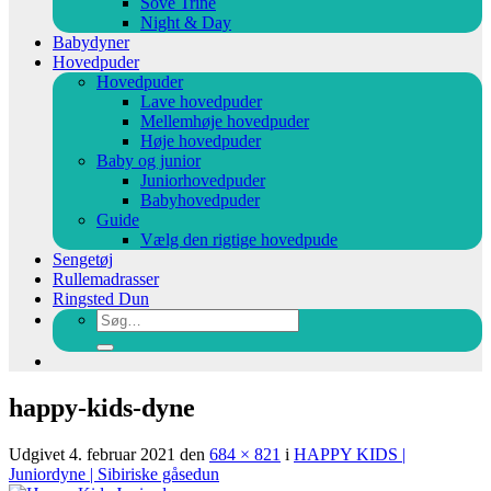
Sove Trine
Night & Day
Babydyner
Hovedpuder
Hovedpuder
Lave hovedpuder
Mellemhøje hovedpuder
Høje hovedpuder
Baby og junior
Juniorhovedpuder
Babyhovedpuder
Guide
Vælg den rigtige hovedpude
Sengetøj
Rullemadrasser
Ringsted Dun
Søg
efter:
happy-kids-dyne
Udgivet
4. februar 2021
den
684 × 821
i
HAPPY KIDS |
Juniordyne | Sibiriske gåsedun