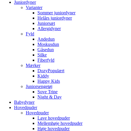
Juniordyner
Varianter
Sommer juniordyner
Helårs juniordyner
Juniorsæt
Allergidyner
Fyld
Andedun
Moskusdun
Gåsedun
Silke
Fiberfyld
Mærker
Dozy
Kiddy
Happy Kids
Juniorsengetøj
Sove Trine
Night & Day
Babydyner
Hovedpuder
Hovedpuder
Lave hovedpuder
Mellemhøje hovedpuder
Høje hovedpuder