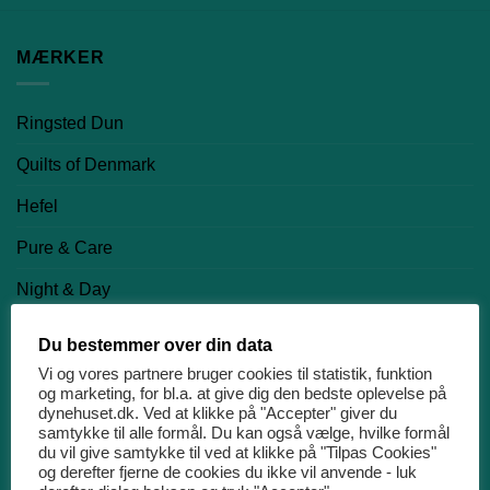
MÆRKER
Ringsted Dun
Quilts of Denmark
Hefel
Pure & Care
Night & Day
Nørgaard Madsen EFTF
Du bestemmer over din data
Vi og vores partnere bruger cookies til statistik, funktion
PRODUKTKATEGORIER
og marketing, for bl.a. at give dig den bedste oplevelse på
dynehuset.dk. Ved at klikke på "Accepter" giver du
samtykke til alle formål. Du kan også vælge, hvilke formål
du vil give samtykke til ved at klikke på "Tilpas Cookies"
Dyner
og derefter fjerne de cookies du ikke vil anvende - luk