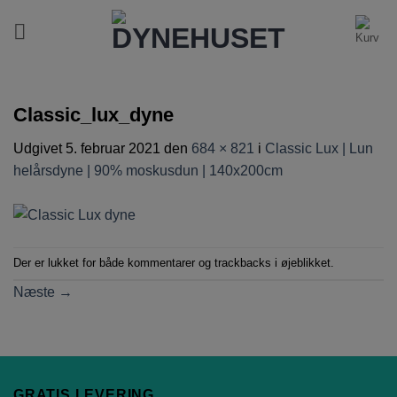
Fortsæt
til
indhold
Classic_lux_dyne
Udgivet
5. februar 2021
den
684 × 821
i
Classic Lux | Lun
helårsdyne | 90% moskusdun | 140x200cm
Der er lukket for både kommentarer og trackbacks i øjeblikket.
Næste
→
GRATIS LEVERING