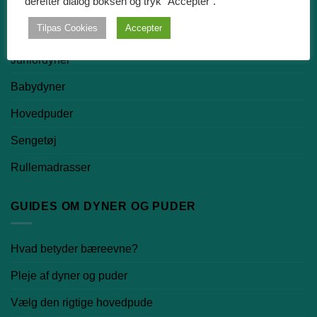
derefter dialog boksen og tryk "Accepter".
Dundyner
Tilpas Cookies
Accepter
Silkedyner
Juniordyner
Babydyner
Hovedpuder
Sengetøj
Rullemadrasser
GUIDES OM DYNER OG PUDER
Hvad betyder bæreevne?
Pleje af dyner og puder
Vælg den rigtige hovedpude