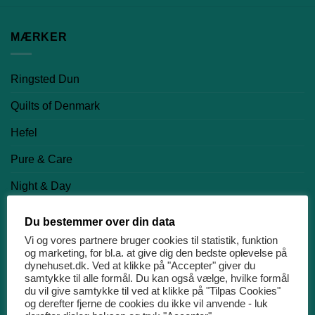
MÆRKER
Ringsted Dun
Quilts of Denmark
Hefel
Pure & Care
Night & Day
Nørgaard Madsen EFTF
Du bestemmer over din data
Vi og vores partnere bruger cookies til statistik, funktion
PRODUKTKATEGORIER
og marketing, for bl.a. at give dig den bedste oplevelse på
dynehuset.dk. Ved at klikke på "Accepter" giver du
samtykke til alle formål. Du kan også vælge, hvilke formål
du vil give samtykke til ved at klikke på "Tilpas Cookies"
Dyner
og derefter fjerne de cookies du ikke vil anvende - luk