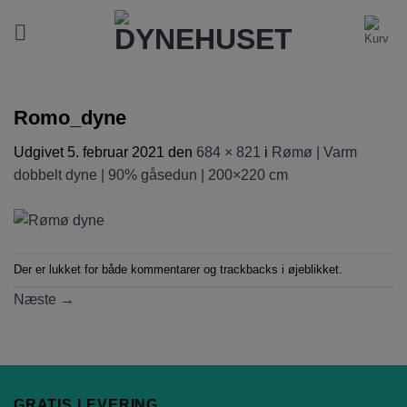
Fortsæt
til
indhold
Romo_dyne
Udgivet
5. februar 2021
den
684 × 821
i
Rømø | Varm
dobbelt dyne | 90% gåsedun | 200×220 cm
Der er lukket for både kommentarer og trackbacks i øjeblikket.
Næste
→
GRATIS LEVERING