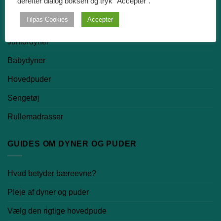
derefter dialog boksen og tryk "Accepter".
Dundyner
Tilpas Cookies
Accepter
Silkedyner
Juniordyner
Babydyner
Hovedpuder
Sengetøj
Rullemadrasser
GUIDES OM DYNER OG PUDER
Hvad betyder bæreevne?
Pleje af dyner og puder
Vælg den rigtige hovedpude