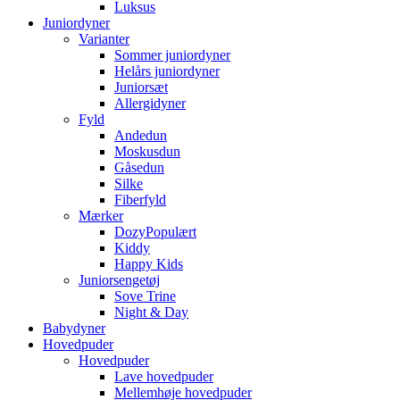
Luksus
Juniordyner
Varianter
Sommer juniordyner
Helårs juniordyner
Juniorsæt
Allergidyner
Fyld
Andedun
Moskusdun
Gåsedun
Silke
Fiberfyld
Mærker
Dozy
Kiddy
Happy Kids
Juniorsengetøj
Sove Trine
Night & Day
Babydyner
Hovedpuder
Hovedpuder
Lave hovedpuder
Mellemhøje hovedpuder