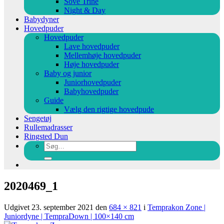
Sove Trine
Night & Day
Babydyner
Hovedpuder
Hovedpuder
Lave hovedpuder
Mellemhøje hovedpuder
Høje hovedpuder
Baby og junior
Juniorhovedpuder
Babyhovedpuder
Guide
Vælg den rigtige hovedpude
Sengetøj
Rullemadrasser
Ringsted Dun
Søg
efter:
2020469_1
Udgivet
23. september 2021
den
684 × 821
i
Temprakon Zone |
Juniordyne | TempraDown | 100×140 cm