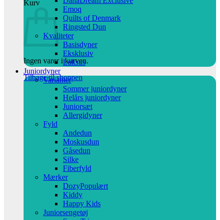
DanaDream Exclusive
Kurv
Emoq
Quilts of Denmark
Ringsted Dun
Kvaliteter
Basisdyner
Eksklusiv
Ingen varer i kurven.
Luksus
Juniordyner
Tilbage til shoppen
Varianter
Sommer juniordyner
Helårs juniordyner
Juniorsæt
Allergidyner
Fyld
Andedun
Moskusdun
Gåsedun
Silke
Fiberfyld
Mærker
Dozy
Kiddy
Happy Kids
Juniorsengetøj