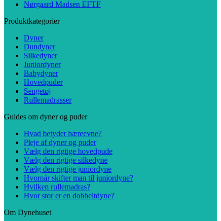
Nørgaard Madsen EFTF
Produktkategorier
Dyner
Dundyner
Silkedyner
Juniordyner
Babydyner
Hovedpuder
Sengetøj
Rullemadrasser
Guides om dyner og puder
Hvad betyder bæreevne?
Pleje af dyner og puder
Vælg den rigtige hovedpude
Vælg den rigtige silkedyne
Vælg den rigtige juniordyne
Hvornår skifter man til juniordyne?
Hvilken rullemadras?
Hvor stor er en dobbeltdyne?
Om Dynehuset