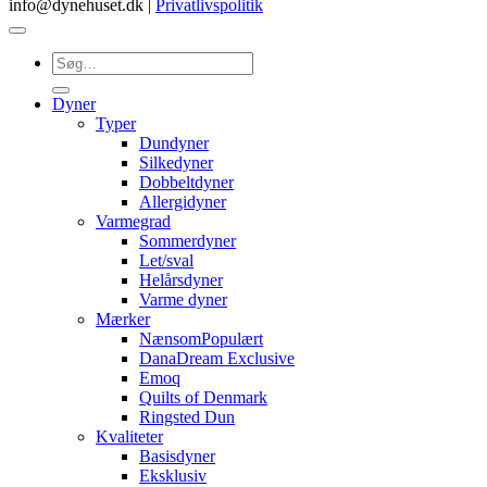
info@dynehuset.dk |
Privatlivspolitik
Søg
efter:
Dyner
Typer
Dundyner
Silkedyner
Dobbeltdyner
Allergidyner
Varmegrad
Sommerdyner
Let/sval
Helårsdyner
Varme dyner
Mærker
Nænsom
DanaDream Exclusive
Emoq
Quilts of Denmark
Ringsted Dun
Kvaliteter
Basisdyner
Eksklusiv