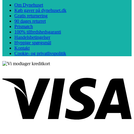
Om Dynehuset
Køb gaver på dynehuset.dk
Gratis returnering
90 dages returret
Prismatch
100% tilfredshedsgaranti
Handelsbetingelser
Hyppige spørgsmål
Kontakt
Cookie- og privatlivspolitik
V