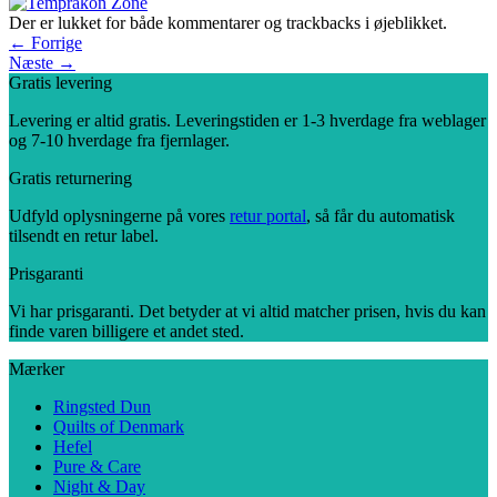
Der er lukket for både kommentarer og trackbacks i øjeblikket.
←
Forrige
Næste
→
Gratis levering
Levering er altid gratis. Leveringstiden er 1-3 hverdage fra weblager
og 7-10 hverdage fra fjernlager.
Gratis returnering
Udfyld oplysningerne på vores
retur portal
, så får du automatisk
tilsendt en retur label.
Prisgaranti
Vi har prisgaranti. Det betyder at vi altid matcher prisen, hvis du kan
finde varen billigere et andet sted.
Mærker
Ringsted Dun
Quilts of Denmark
Hefel
Pure & Care
Night & Day