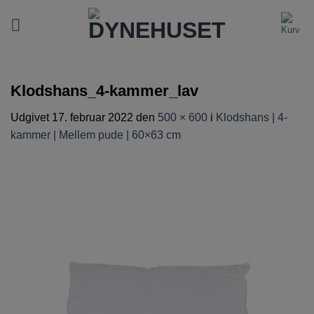
Fortsæt
til
indhold
Klodshans_4-kammer_lav
Udgivet
17. februar 2022
den
500 × 600
i
Klodshans | 4-
kammer | Mellem pude | 60×63 cm