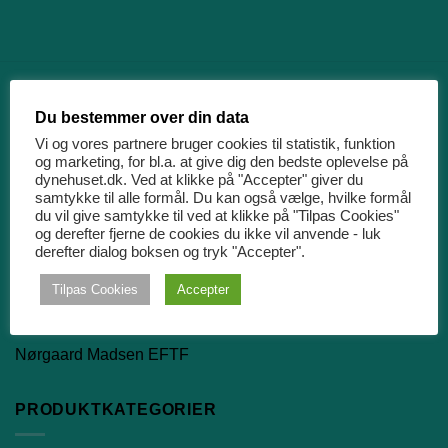
MÆRKER
Du bestemmer over din data
Vi og vores partnere bruger cookies til statistik, funktion
og marketing, for bl.a. at give dig den bedste oplevelse på
Ringsted Dun
dynehuset.dk. Ved at klikke på "Accepter" giver du
samtykke til alle formål. Du kan også vælge, hvilke formål
Quilts of Denmark
du vil give samtykke til ved at klikke på "Tilpas Cookies"
og derefter fjerne de cookies du ikke vil anvende - luk
Hefel
derefter dialog boksen og tryk "Accepter".
Pure & Care
Tilpas Cookies
Accepter
Night & Day
Nørgaard Madsen EFTF
PRODUKTKATEGORIER