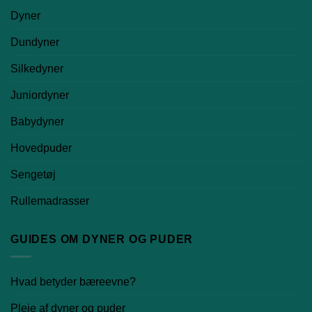
Dyner
Dundyner
Silkedyner
Juniordyner
Babydyner
Hovedpuder
Sengetøj
Rullemadrasser
GUIDES OM DYNER OG PUDER
Hvad betyder bæreevne?
Pleje af dyner og puder