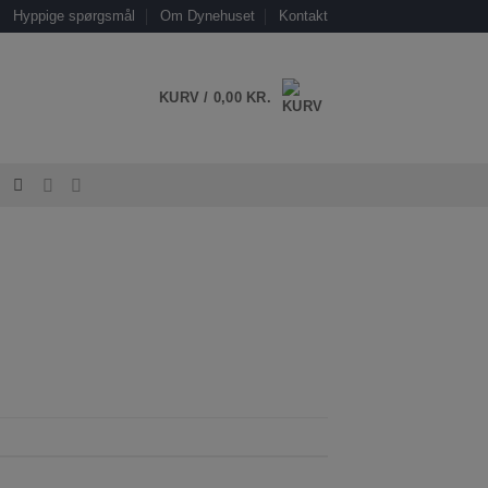
Hyppige spørgsmål
Om Dynehuset
Kontakt
KURV /
0,00
KR.