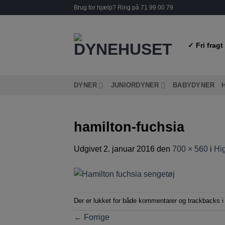
Fortsæt
Brug for hjælp? Ring på 71 99 00 79
til
indhold
✓ Fri fragt
DYNER
JUNIORDYNER
BABYDYNER
hamilton-fuchsia
Udgivet
2. januar 2016
den
700 × 560
i
Hi
Der er lukket for både kommentarer og trackbacks i 
←
Forrige