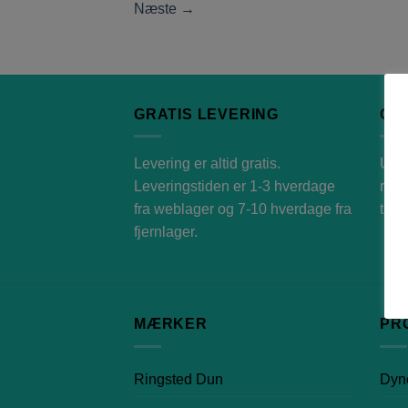
Næste
→
GRATIS LEVERING
GR
Levering er altid gratis.
Udfy
Leveringstiden er 1-3 hverdage
retu
fra weblager og 7-10 hverdage fra
tils
fjernlager.
MÆRKER
PR
Ringsted Dun
Dyn