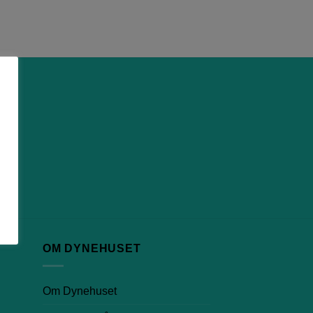
 at
u
ndet
OM DYNEHUSET
Om Dynehuset