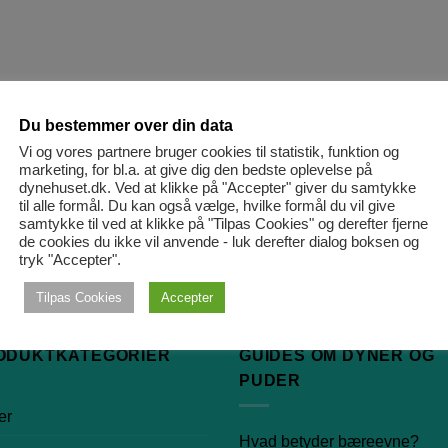
ATIS RETURNERING
PRISGARANTI
Du bestemmer over din data
Vi og vores partnere bruger cookies til statistik, funktion og
marketing, for bl.a. at give dig den bedste oplevelse på
ld oplysningerne på vores
Vi har prisgaranti. Det betyder
dynehuset.dk. Ved at klikke på "Accepter" giver du samtykke
r portal
, så får du automatisk
vi altid matcher prisen, hvis d
til alle formål. Du kan også vælge, hvilke formål du vil give
samtykke til ved at klikke på "Tilpas Cookies" og derefter fjerne
endt en retur label.
kan finde varen billigere et a
de cookies du ikke vil anvende - luk derefter dialog boksen og
sted.
tryk "Accepter".
Tilpas Cookies
Accepter
ODUKTKATEGORIER
GUIDES OM DYNER OG
PUDER
er
Hvad betyder bæreevne?