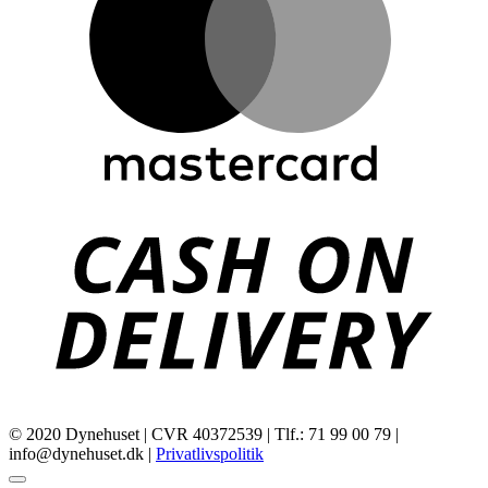
C
D
© 2020 Dynehuset | CVR 40372539 | Tlf.: 71 99 00 79 |
info@dynehuset.dk |
Privatlivspolitik