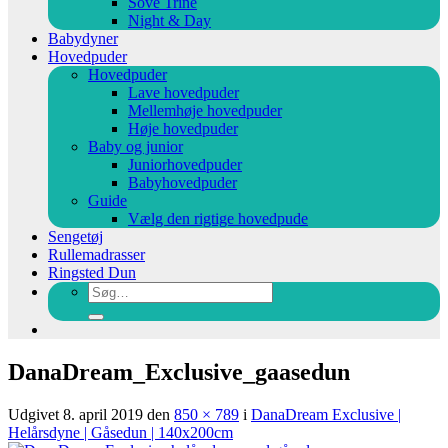
Sove Trine
Night & Day
Babydyner
Hovedpuder
Hovedpuder
Lave hovedpuder
Mellemhøje hovedpuder
Høje hovedpuder
Baby og junior
Juniorhovedpuder
Babyhovedpuder
Guide
Vælg den rigtige hovedpude
Sengetøj
Rullemadrasser
Ringsted Dun
Søg
efter:
DanaDream_Exclusive_gaasedun
Udgivet
8. april 2019
den
850 × 789
i
DanaDream Exclusive |
Helårsdyne | Gåsedun | 140x200cm