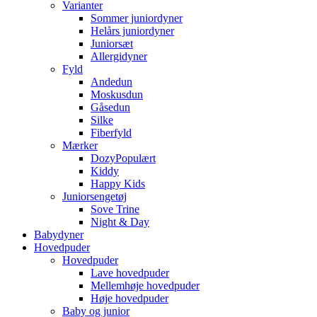
Varianter
Sommer juniordyner
Helårs juniordyner
Juniorsæt
Allergidyner
Fyld
Andedun
Moskusdun
Gåsedun
Silke
Fiberfyld
Mærker
Dozy
Kiddy
Happy Kids
Juniorsengetøj
Sove Trine
Night & Day
Babydyner
Hovedpuder
Hovedpuder
Lave hovedpuder
Mellemhøje hovedpuder
Høje hovedpuder
Baby og junior