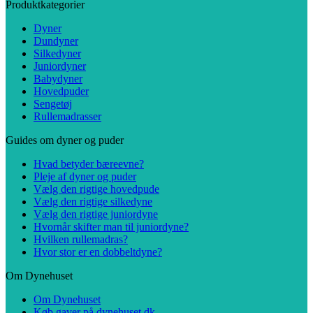
Produktkategorier
Dyner
Dundyner
Silkedyner
Juniordyner
Babydyner
Hovedpuder
Sengetøj
Rullemadrasser
Guides om dyner og puder
Hvad betyder bæreevne?
Pleje af dyner og puder
Vælg den rigtige hovedpude
Vælg den rigtige silkedyne
Vælg den rigtige juniordyne
Hvornår skifter man til juniordyne?
Hvilken rullemadras?
Hvor stor er en dobbeltdyne?
Om Dynehuset
Om Dynehuset
Køb gaver på dynehuset.dk