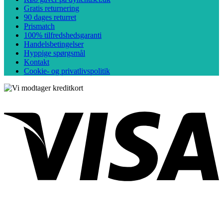
Gratis returnering
90 dages returret
Prismatch
100% tilfredshedsgaranti
Handelsbetingelser
Hyppige spørgsmål
Kontakt
Cookie- og privatlivspolitik
V
P