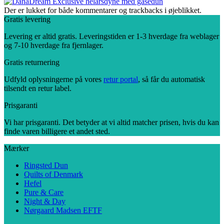
Der er lukket for både kommentarer og trackbacks i øjeblikket.
Gratis levering
Levering er altid gratis. Leveringstiden er 1-3 hverdage fra weblager
og 7-10 hverdage fra fjernlager.
Gratis returnering
Udfyld oplysningerne på vores
retur portal
, så får du automatisk
tilsendt en retur label.
Prisgaranti
Vi har prisgaranti. Det betyder at vi altid matcher prisen, hvis du kan
finde varen billigere et andet sted.
Mærker
Ringsted Dun
Quilts of Denmark
Hefel
Pure & Care
Night & Day
Nørgaard Madsen EFTF