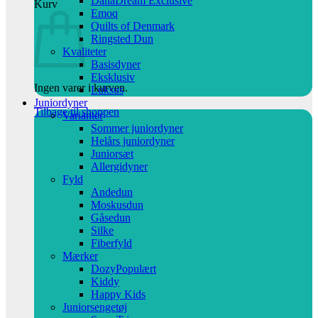
DanaDream Exclusive
Kurv
Emoq
Quilts of Denmark
Ringsted Dun
Kvaliteter
Basisdyner
Eksklusiv
Ingen varer i kurven.
Luksus
Juniordyner
Tilbage til shoppen
Varianter
Sommer juniordyner
Helårs juniordyner
Juniorsæt
Allergidyner
Fyld
Andedun
Moskusdun
Gåsedun
Silke
Fiberfyld
Mærker
Dozy
Kiddy
Happy Kids
Juniorsengetøj