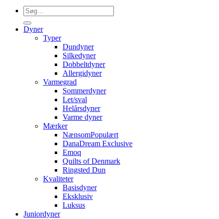
Søg
efter:
Dyner
Typer
Dundyner
Silkedyner
Dobbeltdyner
Allergidyner
Varmegrad
Sommerdyner
Let/sval
Helårsdyner
Varme dyner
Mærker
Nænsom
DanaDream Exclusive
Emoq
Quilts of Denmark
Ringsted Dun
Kvaliteter
Basisdyner
Eksklusiv
Luksus
Juniordyner