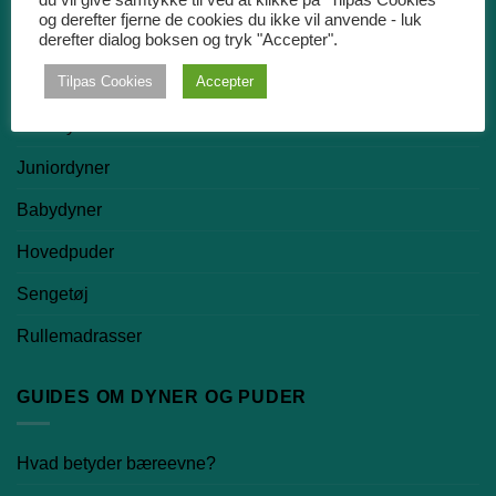
og derefter fjerne de cookies du ikke vil anvende - luk
derefter dialog boksen og tryk "Accepter".
Dyner
Tilpas Cookies
Accepter
Dundyner
Silkedyner
Juniordyner
Babydyner
Hovedpuder
Sengetøj
Rullemadrasser
GUIDES OM DYNER OG PUDER
Hvad betyder bæreevne?