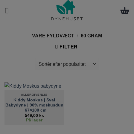
Fortsæt
til
indhold
VARE FYLDVÆGT
/
60 GRAM
FILTER
ALLERGIVENLIG
Kiddy Moskus | Sval
Babydyne | 90% moskusdun
| 67×100 cm
549,00
kr.
På lager