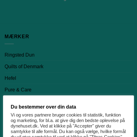
MÆRKER
Ringsted Dun
Quilts of Denmark
Hefel
Pure & Care
Night & Day
Du bestemmer over din data
Nørgaard Madsen EFTF
Vi og vores partnere bruger cookies til statistik, funktion
og marketing, for bl.a. at give dig den bedste oplevelse på
dynehuset.dk. Ved at klikke på "Accepter" giver du
PRODUKTKATEGORIER
samtykke til alle formål. Du kan også vælge, hvilke formål
du vil give samtykke til ved at klikke på "Tilpas Cookies"