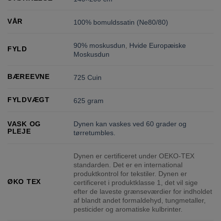
VÅR
100% bomuldssatin (Ne80/80)
90% moskusdun
,
Hvide Europæiske
FYLD
Moskusdun
BÆREEVNE
725 Cuin
FYLDVÆGT
625 gram
Dynen kan vaskes ved 60 grader og
VASK OG
PLEJE
tørretumbles.
Dynen er certificeret under OEKO-TEX
standarden. Det er en international
produktkontrol for tekstiler. Dynen er
ØKO TEX
certificeret i produktklasse 1, det vil sige
efter de laveste grænseværdier for indholdet
af blandt andet formaldehyd, tungmetaller,
pesticider og aromatiske kulbrinter.