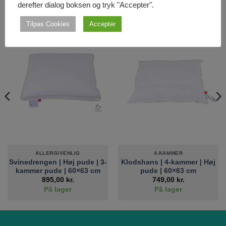
derefter dialog boksen og tryk "Accepter".
RELATEREDE VARER
Tilpas Cookies
Accepter
ALLERGIVENLIG
4-KAMMER
Svinedrengen | Høj pude | 3-
Klodshans | 4-kammer | Høj
kammer pude | 60×63 cm
pude | 60×63 cm
895,00
kr.
749,00
kr.
På lager
På lager