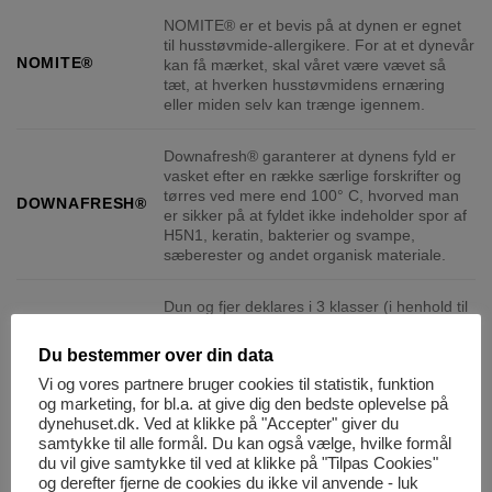
NOMITE® er et bevis på at dynen er egnet
til husstøvmide-allergikere. For at et dynevår
NOMITE®
kan få mærket, skal våret være vævet så
tæt, at hverken husstøvmidens ernæring
eller miden selv kan trænge igennem.
Downafresh® garanterer at dynens fyld er
vasket efter en række særlige forskrifter og
tørres ved mere end 100° C, hvorved man
DOWNAFRESH®
er sikker på at fyldet ikke indeholder spor af
H5N1, keratin, bakterier og svampe,
sæberester og andet organisk materiale.
Dun og fjer deklares i 3 klasser (i henhold til
EN 12934 normen). Vi fører kun produkter
med klasse 1 fyld, som er 100% rent. De
DUNKLASSE 1
Du bestemmer over din data
øvrige 2 klasser tillader blandt andet brug af
Vi og vores partnere bruger cookies til statistik, funktion
dun, som andre har sovet i, samt diverse
og marketing, for bl.a. at give dig den bedste oplevelse på
fremmedlegemer
dynehuset.dk. Ved at klikke på "Accepter" giver du
samtykke til alle formål. Du kan også vælge, hvilke formål
du vil give samtykke til ved at klikke på "Tilpas Cookies"
og derefter fjerne de cookies du ikke vil anvende - luk