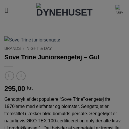
Fortsæt
til
indhold
BRANDS
/
NIGHT & DAY
Sove Trine Juniorsengetøj – Gul
295,00
kr.
Genoptryk af det populære “Sove Trine”-sengetøj fra
1970'erne med elefanter og blomster. Sengetøjet er
fremstillet i lækker blød bomulds-percale. Sengetøjet er
naturligvis ØKO TEX 100-certificeret og opfylder alle krav
til produktklasse 1. Det betyder at sengetøjet er fremstillet