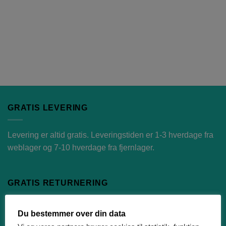
GRATIS LEVERING
Levering er altid gratis. Leveringstiden er 1-3 hverdage fra
weblager og 7-10 hverdage fra fjernlager.
GRATIS RETURNERING
Udfyld oplysningerne på vores
retur portal
, så får du
Du bestemmer over din data
automatisk tilsendt en retur label.