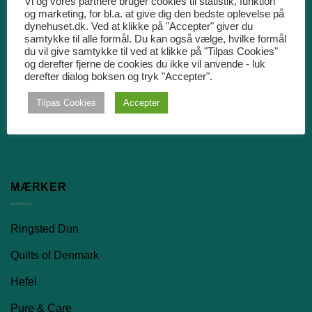
Vi og vores partnere bruger cookies til statistik, funktion
og marketing, for bl.a. at give dig den bedste oplevelse på
dynehuset.dk. Ved at klikke på "Accepter" giver du
samtykke til alle formål. Du kan også vælge, hvilke formål
PRISGARANTI
du vil give samtykke til ved at klikke på "Tilpas Cookies"
og derefter fjerne de cookies du ikke vil anvende - luk
derefter dialog boksen og tryk "Accepter".
Vi har prisgaranti. Det betyder at vi altid matcher prisen,
hvis du kan finde varen billigere et andet sted.
Tilpas Cookies
Accepter
MÆRKER
Ringsted Dun
Quilts of Denmark
Hefel
Pure & Care