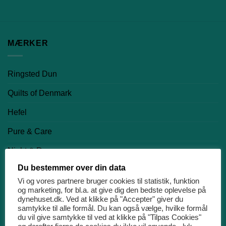
MÆRKER
Ringsted Dun
Quilts of Denmark
Hefel
Pure & Care
Night & Day
Du bestemmer over din data
Nørgaard Madsen EFTF
Vi og vores partnere bruger cookies til statistik, funktion
og marketing, for bl.a. at give dig den bedste oplevelse på
PRODUKTKATEGORIER
dynehuset.dk. Ved at klikke på "Accepter" giver du
samtykke til alle formål. Du kan også vælge, hvilke formål
du vil give samtykke til ved at klikke på "Tilpas Cookies"