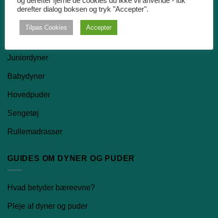
og derefter fjerne de cookies du ikke vil anvende - luk
Dyner
derefter dialog boksen og tryk "Accepter".
Dundyner
Tilpas Cookies
Accepter
Silkedyner
Juniordyner
Babydyner
Hovedpuder
Sengetøj
Rullemadrasser
GUIDES OM DYNER OG PUDER
Hvad betyder bæreevne?
Pleje af dyner og puder