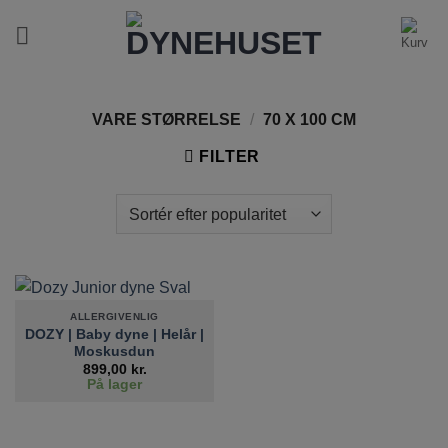
Fortsæt
til
indhold
VARE STØRRELSE
/
70 X 100 CM
FILTER
ALLERGIVENLIG
DOZY | Baby dyne | Helår |
Moskusdun
899,00
kr.
På lager