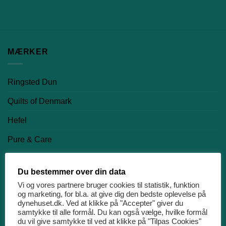
MÆRKER
Ringsted Dun
Quilts of Denmark
Hefel
Pure & Care
Night & Day
Du bestemmer over din data
Nørgaard Madsen EFTF
Vi og vores partnere bruger cookies til statistik, funktion
og marketing, for bl.a. at give dig den bedste oplevelse på
dynehuset.dk. Ved at klikke på "Accepter" giver du
PRODUKTKATEGORIER
samtykke til alle formål. Du kan også vælge, hvilke formål
du vil give samtykke til ved at klikke på "Tilpas Cookies"