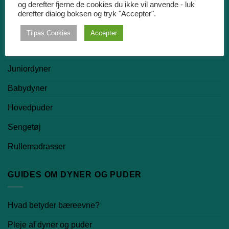
og derefter fjerne de cookies du ikke vil anvende - luk
Dyner
derefter dialog boksen og tryk "Accepter".
Dundyner
Tilpas Cookies
Accepter
Silkedyner
Juniordyner
Babydyner
Hovedpuder
Sengetøj
Rullemadrasser
GUIDES OM DYNER OG PUDER
Hvad betyder bæreevne?
Pleje af dyner og puder